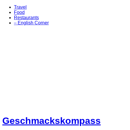
Travel
Food
Restaurants
– English Corner
Geschmackskompass