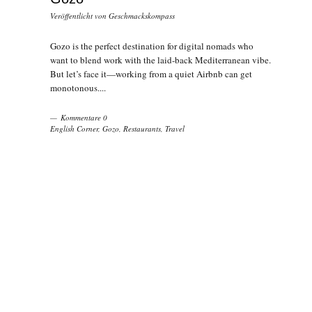
Veröffentlicht von
Geschmackskompass
Gozo is the perfect destination for digital nomads who
want to blend work with the laid-back Mediterranean vibe.
But let’s face it—working from a quiet Airbnb can get
monotonous....
Kommentare 0
English Corner
,
Gozo
,
Restaurants
,
Travel