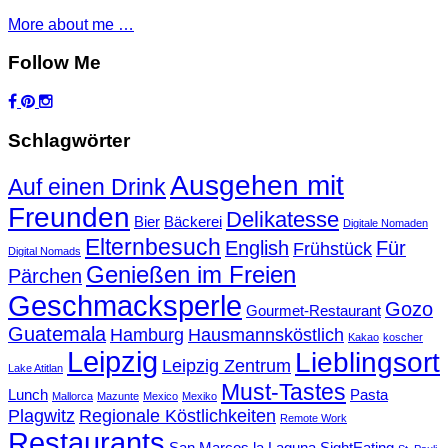
More about me …
Follow Me
Schlagwörter
Ausgehen mit
Auf einen Drink
Freunden
Delikatesse
Bier
Bäckerei
Digitale Nomaden
Elternbesuch
English
Für
Frühstück
Digital Nomads
Genießen im Freien
Pärchen
Geschmacksperle
Gozo
Gourmet-Restaurant
Guatemala
Hamburg
Hausmannsköstlich
Kakao
koscher
Leipzig
Lieblingsort
Leipzig Zentrum
Lake Atitlan
Must-Tastes
Lunch
Pasta
Mallorca
Mazunte
Mexico
Mexiko
Plagwitz
Regionale Köstlichkeiten
Remote Work
Restaurants