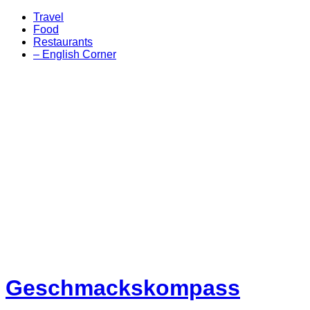
Travel
Food
Restaurants
– English Corner
Geschmackskompass